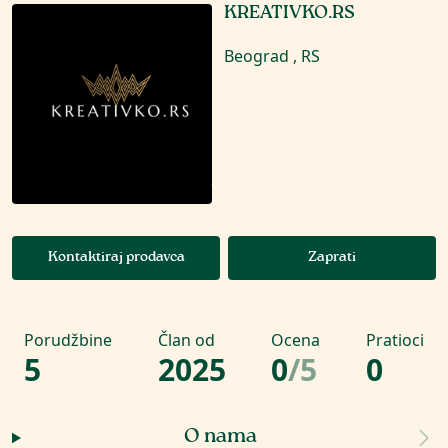
KREATIVKO.RS
Beograd , RS
Kontaktiraj prodavca
Zaprati
Porudžbine
Član od
Ocena
Pratioci
5
2025
0
/
5
0
O nama