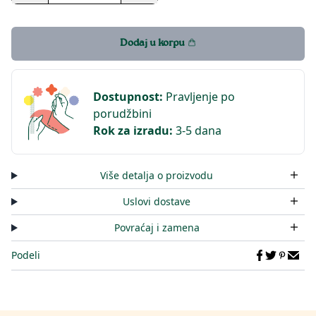
Dodaj u korpu
Dostupnost
:
Pravljenje po
porudžbini
Rok za izradu
:
3-5 dana
Više detalja o proizvodu
Uslovi dostave
Povraćaj i zamena
Podeli