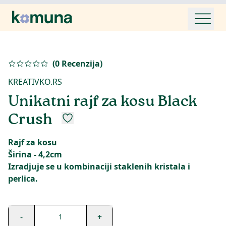
(
0
Recenzija
)
KREATIVKO.RS
Unikatni rajf za kosu Black
Crush
Rajf za kosu
Širina - 4,2cm
Izradjuje se u kombinaciji staklenih kristala i
perlica.
-
+
1