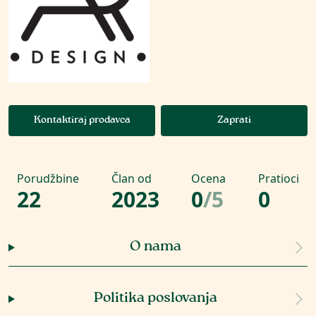
Kontaktiraj prodavca
Zaprati
Porudžbine
Član od
Ocena
Pratioci
22
2023
0
/
5
0
O nama
Politika poslovanja