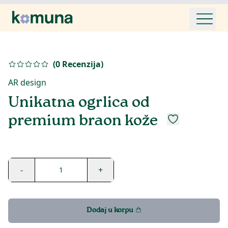
(
0
Recenzija
)
AR design
Unikatna ogrlica od
premium braon kože
-
+
1
Dodaj u korpu