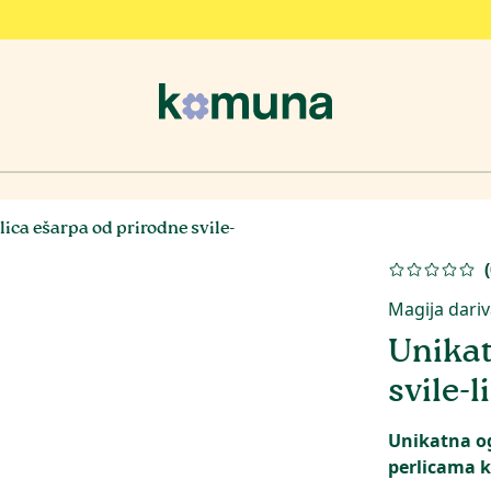
ica ešarpa od prirodne svile-
(
Magija dariv
Unikat
svile-l
Unikatna og
perlicama k