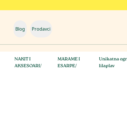
Blog
Prodavci
NAKIT I
MARAME I
Unikatna ogrl
AKSESOARI
/
ESARPE
/
lilaplav