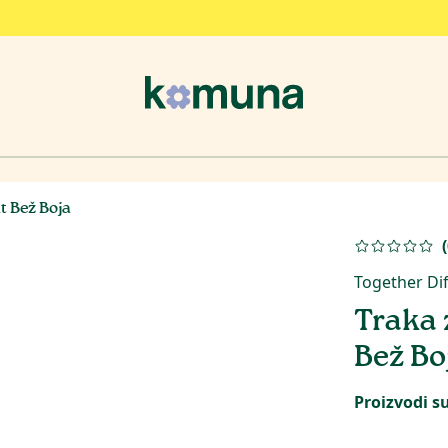
t Bež Boja
(
Together Dif
Traka 
Bež Bo