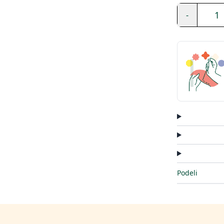
1
-
Podeli