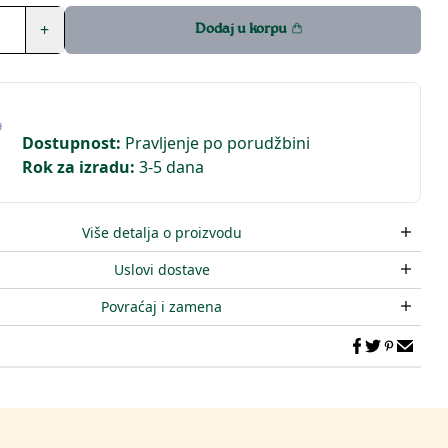
+
Dodaj u korpu
Dostupnost
:
Pravljenje po porudžbini
Rok za izradu
:
3-5 dana
Više detalja o proizvodu
Uslovi dostave
Povraćaj i zamena