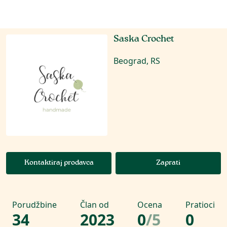
Saska Crochet
Beograd, RS
Kontaktiraj prodavca
Zaprati
Porudžbine
Član od
Ocena
Pratioci
34
2023
0
/
5
0