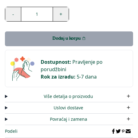
-
+
1
Dodaj u korpu
Dostupnost
:
Pravljenje po
porudžbini
Rok za izradu
:
5-7 dana
Više detalja o proizvodu
Uslovi dostave
Povraćaj i zamena
Podeli