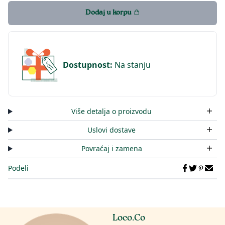
Dodaj u korpu
Dostupnost
:
Na stanju
Više detalja o proizvodu
Uslovi dostave
Povraćaj i zamena
Podeli
Loco.Co