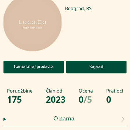
Beograd, RS
Kontaktiraj prodavca
Zaprati
Porudžbine
Član od
Ocena
Pratioci
175
2023
0
/
5
0
O nama