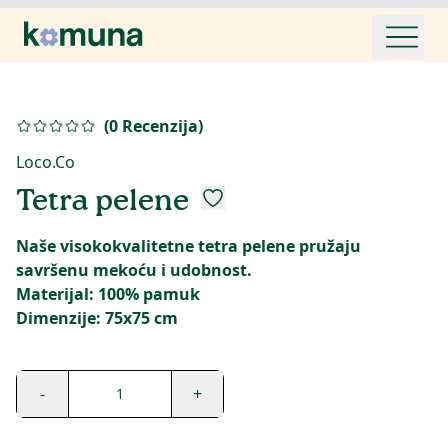
(
0
Recenzija
)
Loco.Co
Tetra pelene
Naše visokokvalitetne tetra pelene pružaju
savršenu mekoću i udobnost.
Materijal: 100% pamuk
Dimenzije: 75x75 cm
-
+
1