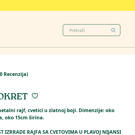
0
Recenzija
)
OKRET
etalni rajf, cvetici u zlatnoj boji. Dimenzije: oko
, oko 15cm širina.
IZRRADE RAJFA SA CVETOVIMA U PLAVOJ NIJANSI