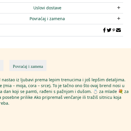
Uslovi dostave
Povraćaj i zamena
Povraćaj i zamena
nastao iz ljubavi prema lepim trenucima i još lepšim detaljima.
(mia – moja, cora – srce). To je tačno ono što ovaj brend nosi u
za dan koji se pamti, rađeni s pažnjom i dušom. 💍 za mlade 💐 za
 posebne prilike Ako pripremaš venčanje ili tražiš sitnicu koja
treba.