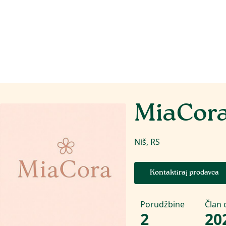
MiaCor
Niš, RS
Kontaktiraj prodavca
Porudžbine
Član 
2
20