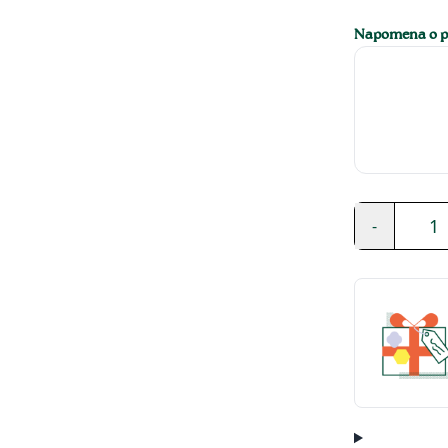
Napomena o pe
1
-