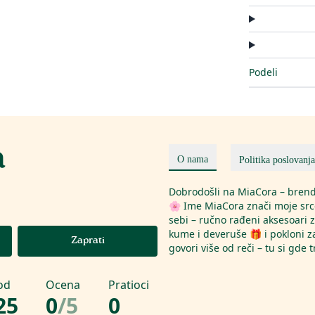
Podeli
a
O nama
Politika poslovanja
Dobrodošli na MiaCora – brend 
🌸 Ime MiaCora znači moje srce 
sebi – ručno rađeni aksesoari 
kume i deveruše 🎁 i pokloni za
Zaprati
govori više od reči – tu si gde 
od
Ocena
Pratioci
25
0
/
5
0