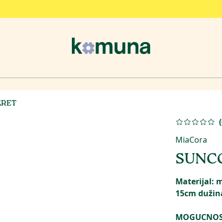
KRET
(
MiaCora
SUNC
Materijal: m
15cm dužina
MOGUCNOST 