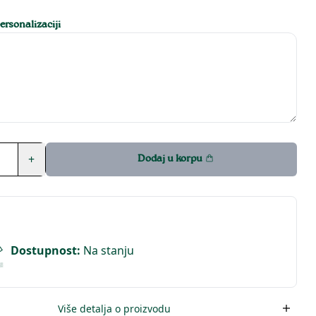
rsonalizaciji
+
Dodaj u korpu
Dostupnost
:
Na stanju
Više detalja o proizvodu