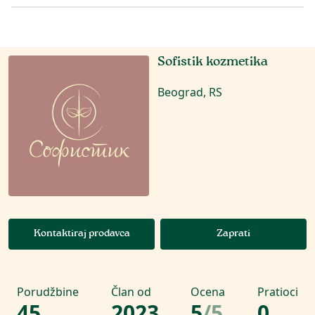
Sofistik kozmetika
Beograd, RS
Kontaktiraj prodavca
Zaprati
Porudžbine
Član od
Ocena
Pratioci
45
2023
5
/
5
0