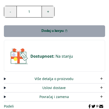
-
+
1
Dodaj u korpu
Dostupnost
:
Na stanju
Više detalja o proizvodu
Uslovi dostave
Povraćaj i zamena
Podeli