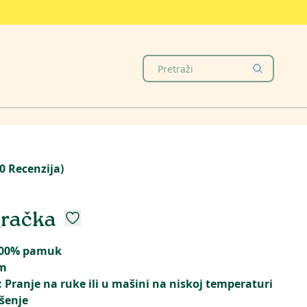
0
Recenzija
)
gračka
 100% pamuk
cm
 Pranje na ruke ili u mašini na niskoj temperaturi
šenje