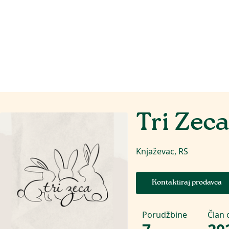
Tri Zec
Knjaževac, RS
Kontaktiraj prodavca
Porudžbine
Član 