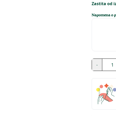
Zastita od i
Napomena o pe
1
-