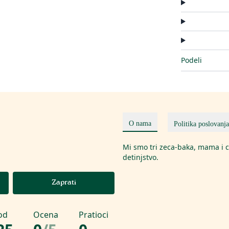
Podeli
a
O nama
Politika poslovanja
Mi smo tri zeca-baka, mama i cer
detinjstvo.
Zaprati
od
Ocena
Pratioci