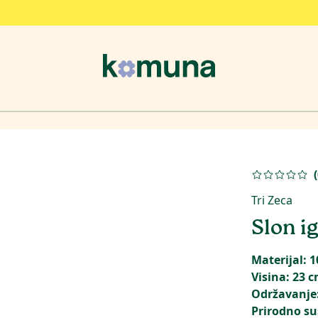
(
Tri Zeca
Slon i
Materijal:
Visina: 23 
Održavanje:
Prirodno su