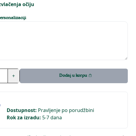
zvlačenja očiju
rsonalizaciji
+
Dodaj u korpu
Dostupnost
:
Pravljenje po porudžbini
Rok za izradu
:
5-7 dana