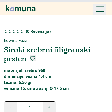
(
0
Recenzija
)
Edwina Fuzz
Široki srebrni filigranski
prsten
materijal: srebro 960
dimenzije: visina 1.4 cm
težina: 6.50 gr
veličina 15, unutrašnji Ø 17.5 cm
-
+
1