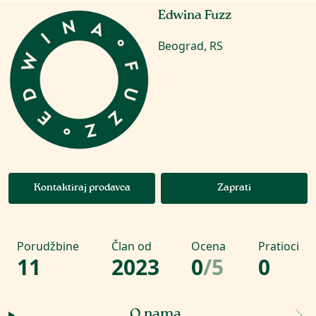
Edwina Fuzz
Beograd, RS
Kontaktiraj prodavca
Zaprati
Porudžbine
Član od
Ocena
Pratioci
11
2023
0
/
5
0
O nama