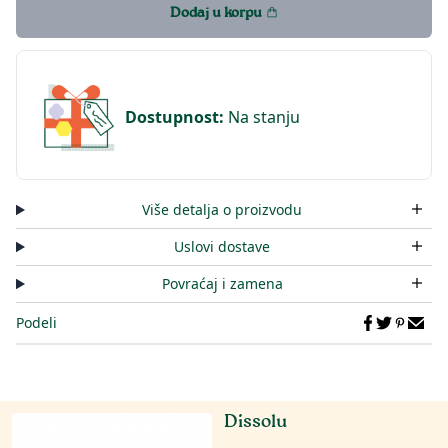
Dodaj u korpu
Dostupnost
:
Na stanju
Više detalja o proizvodu
Uslovi dostave
Povraćaj i zamena
Podeli
Dissolu