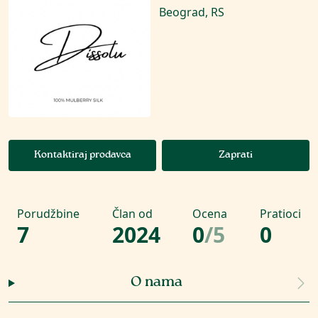
Beograd, RS
Kontaktiraj prodavca
Zaprati
Porudžbine
Član od
Ocena
Pratioci
7
2024
0
/
5
0
O nama