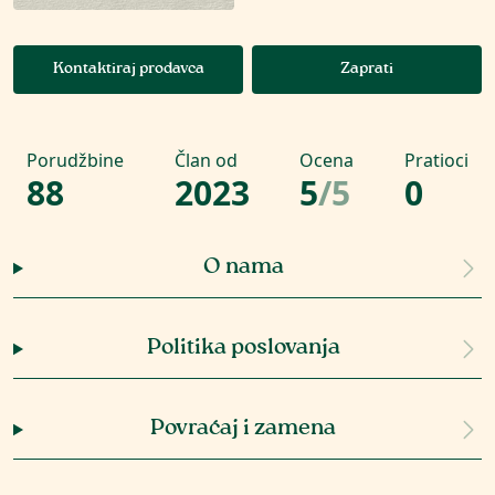
Kontaktiraj prodavca
Zaprati
Porudžbine
Član od
Ocena
Pratioci
88
2023
5
/
5
0
O nama
Politika poslovanja
Povraćaj i zamena