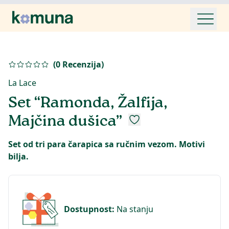
(
0
Recenzija
)
La Lace
Set “Ramonda, Žalfija,
Majčina dušica”
Set od tri para čarapica sa ručnim vezom. Motivi
bilja.
Dostupnost
:
Na stanju