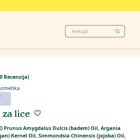
0
Recenzija
)
ozmetika
m
za lice
I) Prunus Amygdalus Dulcis (badem) Oil, Argania
gan) Kernel Oil, Simmondsia Chinensis (jojoba) Oil,