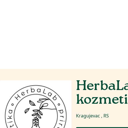
HerbaL
kozmet
Kragujevac , RS