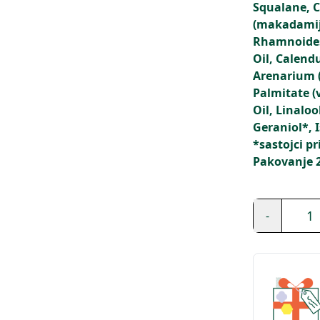
Squalane, C
(makadamija
Rhamnoides 
Oil, Calend
Arenarium (s
Palmitate (
Oil, Linaloo
Geraniol*, 
*sastojci p
Pakovanje 
1
-