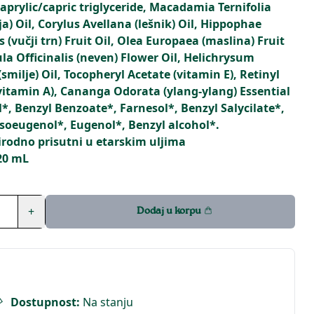
aprylic/capric triglyceride, Macadamia Ternifolia
) Oil, Corylus Avellana (lešnik) Oil, Hippophae
(vučji trn) Fruit Oil, Olea Europaea (maslina) Fruit
ula Officinalis (neven) Flower Oil, Helichrysum
milje) Oil, Tocopheryl Acetate (vitamin E), Retinyl
vitamin A), Cananga Odorata (ylang-ylang) Essential
l*, Benzyl Benzoate*, Farnesol*, Benzyl Salycilate*,
Isoeugenol*, Eugenol*, Benzyl alcohol*.
rirodno prisutni u etarskim uljima
20 mL
+
Dodaj u korpu
Dostupnost
:
Na stanju