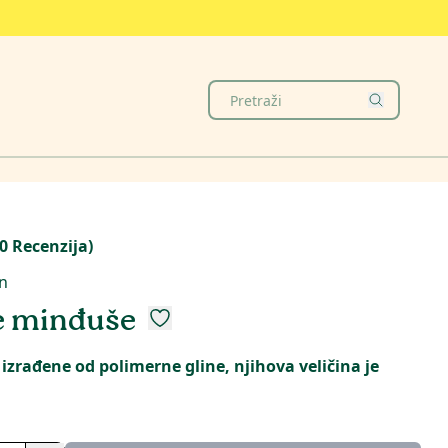
0
Recenzija
)
n
e minđuše
izrađene od polimerne gline, njihova veličina je