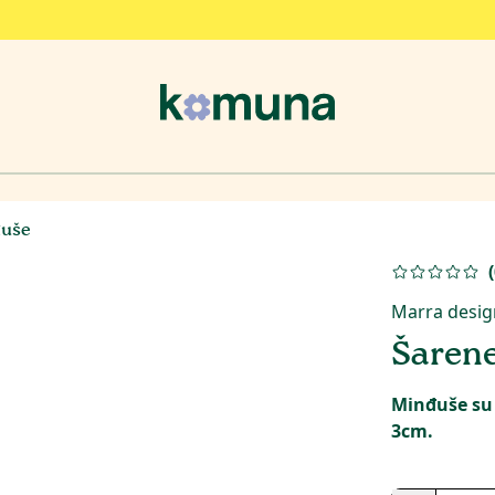
đuše
(
Marra desig
Šaren
Minđuše su 
3cm.