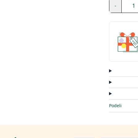
1
-
Podeli