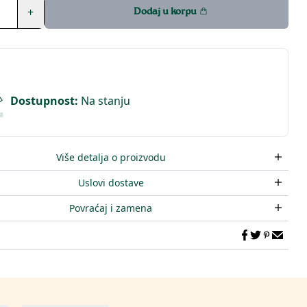
+
Dodaj u korpu
Dostupnost
:
Na stanju
Više detalja o proizvodu
Uslovi dostave
Povraćaj i zamena