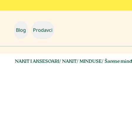
Blog
Prodavci
NAKIT I AKSESOARI
/
NAKIT
/
MINDUSE
/
Šarene min