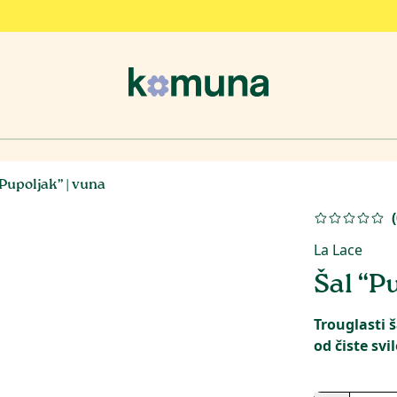
“Pupoljak” | vuna
(
La Lace
Šal “P
Trouglasti š
od čiste svil