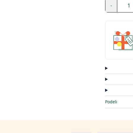
1
-
Podeli