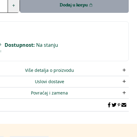
+
Dodaj u korpu
Dostupnost
:
Na stanju
Više detalja o proizvodu
Uslovi dostave
Povraćaj i zamena