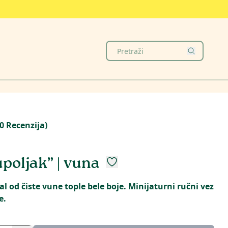
0
Recenzija
)
upoljak” | vuna
al od čiste vune tople bele boje. Minijaturni ručni vez
e.