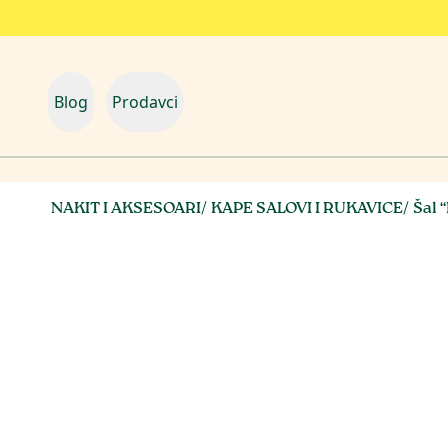
Blog
Prodavci
NAKIT I AKSESOARI
/
KAPE SALOVI I RUKAVICE
/
Šal 