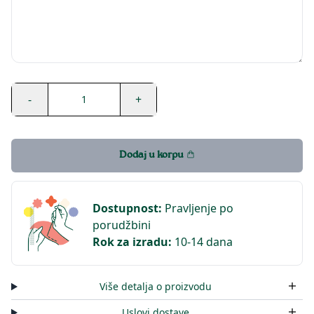
-
+
1
Dodaj u korpu
Dostupnost
:
Pravljenje po
porudžbini
Rok za izradu
:
10-14 dana
Više detalja o proizvodu
Uslovi dostave