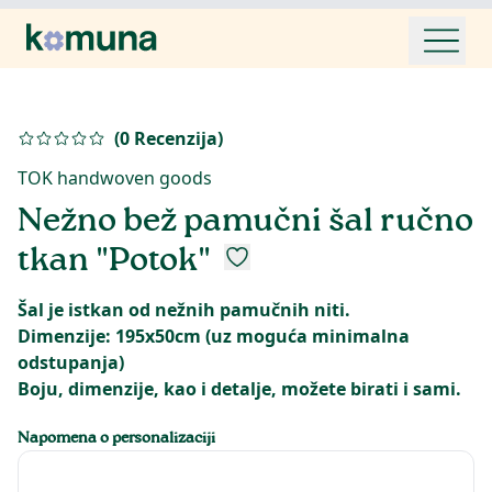
(
0
Recenzija
)
TOK handwoven goods
Nežno bež pamučni šal ručno
tkan "Potok"
Šal je istkan od nežnih pamučnih niti.
Dimenzije: 195x50cm (uz moguća minimalna
odstupanja)
Napomena o personalizaciji