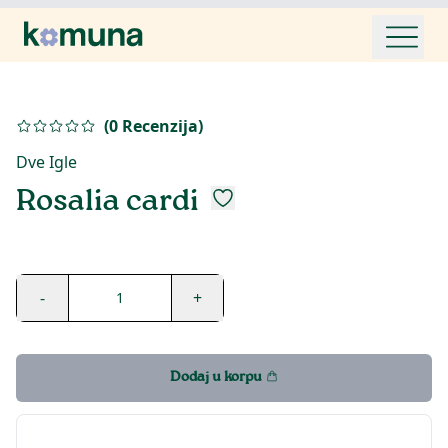
(
0
Recenzija
)
Dve Igle
Rosalia cardi
-
+
1
Dodaj u korpu