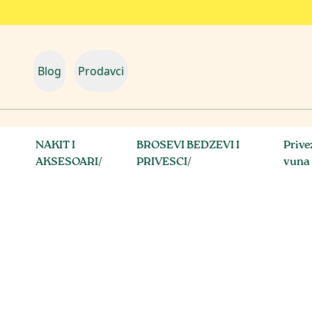
Blog
Prodavci
NAKIT I
BROSEVI BEDZEVI I
Prive
AKSESOARI
/
PRIVESCI
/
vuna