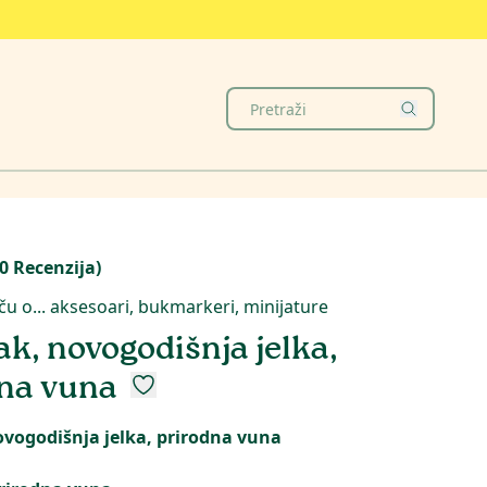
0
Recenzija
)
iču o... aksesoari, bukmarkeri, minijature
ak, novogodišnja jelka,
na vuna
ovogodišnja jelka, prirodna vuna