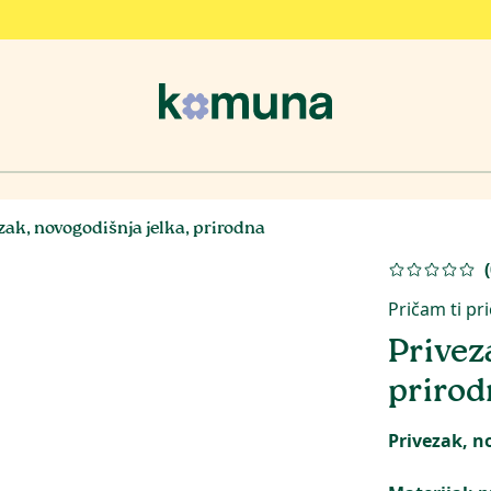
zak, novogodišnja jelka, prirodna
(
Pričam ti pr
Privez
prirod
Privezak, n