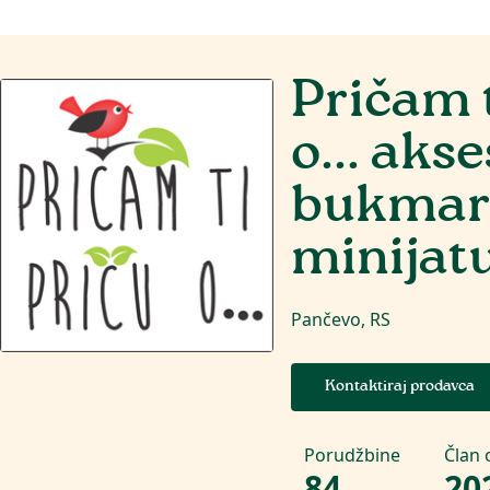
Pričam t
o... akse
bukmark
minijat
Pančevo, RS
Kontaktiraj prodavca
Porudžbine
Član 
84
20