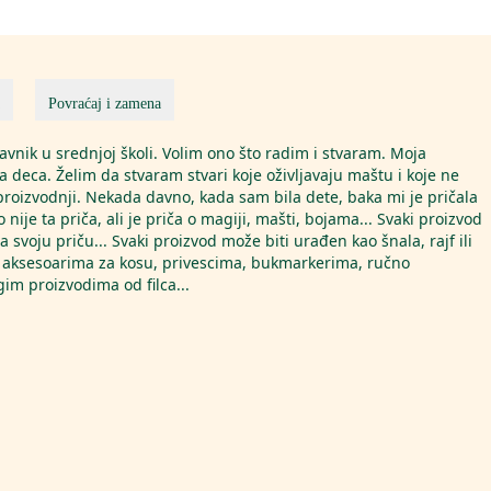
Povraćaj i zamena
vnik u srednjoj školi. Volim ono što radim i stvaram. Moja
ja deca. Želim da stvaram stvari koje oživljavaju maštu i koje ne
oizvodnji. Nekada davno, kada sam bila dete, baka mi je pričala
nije ta priča, ali je priča o magiji, mašti, bojama... Svaki proizvod
a svoju priču... Svaki proizvod može biti urađen kao šnala, rajf ili
, u aksesoarima za kosu, privescima, bukmarkerima, ručno
im proizvodima od filca...