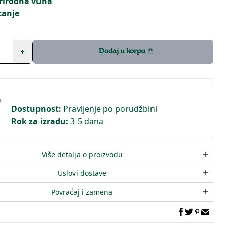
prirodna vuna
canje
+
Dodaj u korpu
Dostupnost
:
Pravljenje po porudžbini
Rok za izradu
:
3-5 dana
Više detalja o proizvodu
Uslovi dostave
Povraćaj i zamena