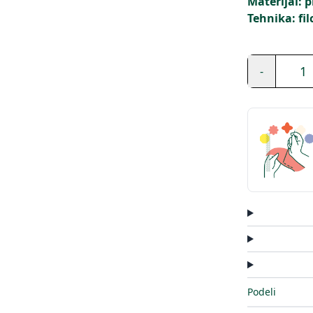
Materijal: 
Tehnika: fil
1
-
Podeli