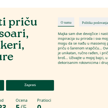
i priču
O nama
Politika poslovanja
soari,
Majka sam dve devojčice i nasta
inspiracija su priroda i sva mo
eri,
mogu da se nađu u masovnoj pr
priču o šarenom vrapčiću... Ovo 
ure
je unikatan, ručno rađen, i prič
broš... Uživajte u mojoj bajci
dekorisanim rokovnicima i drug
Zaprati
od
Ocena
Pratioci
23
5
/
5
0