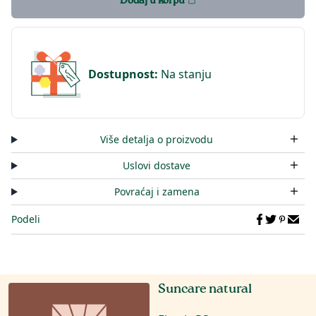
Dodaj u korpu
Dostupnost
:
Na stanju
Više detalja o proizvodu
Uslovi dostave
Povraćaj i zamena
Podeli
Suncare natural