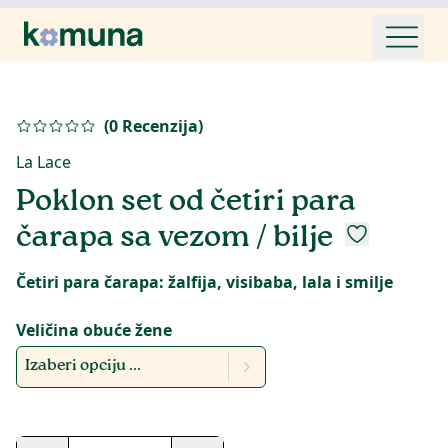
(
0
Recenzija
)
La Lace
Poklon set od četiri para
čarapa sa vezom / bilje
Četiri para čarapa: žalfija, visibaba, lala i smilje
Veličina obuće žene
Izaberi opciju ...