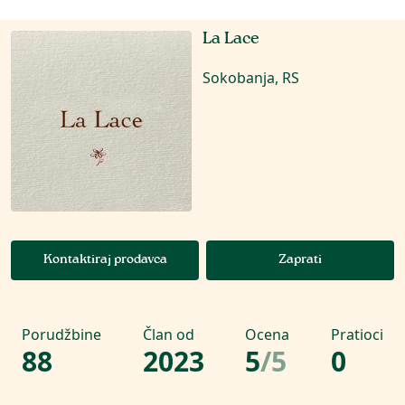
La Lace
Sokobanja, RS
Kontaktiraj prodavca
Zaprati
Porudžbine
Član od
Ocena
Pratioci
88
2023
5
/
5
0