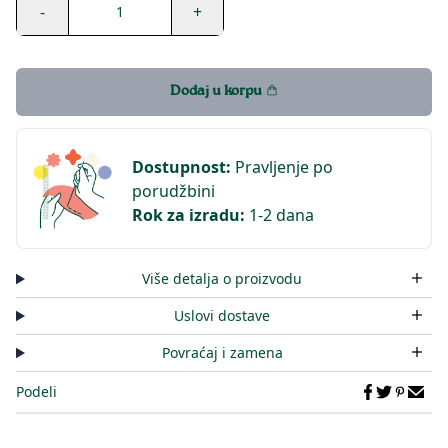
-
+
1
Dodaj u korpu
Dostupnost
:
Pravljenje po
porudžbini
Rok za izradu
:
1-2 dana
Više detalja o proizvodu
Uslovi dostave
Povraćaj i zamena
Podeli