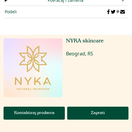
Povraćaj i zamena
Podeli
NYKA skincare
Beograd, RS
Kontaktiraj prodavca
Zaprati