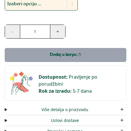
Izaberi opciju ...
-
+
1
Dodaj u korpu
Dostupnost
:
Pravljenje po
porudžbini
Rok za izradu
:
5-7 dana
Više detalja o proizvodu
Uslovi dostave