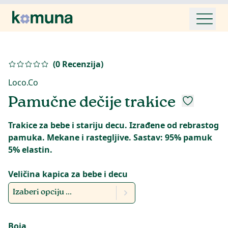
(
0
Recenzija
)
Loco.Co
Pamučne dečije trakice
Trakice za bebe i stariju decu. Izrađene od rebrastog
pamuka. Mekane i rastegljive. Sastav: 95% pamuk
5% elastin.
Veličina kapica za bebe i decu
Izaberi opciju ...
Boja