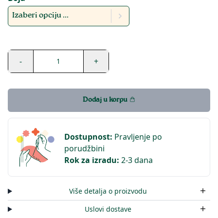
Izaberi opciju ...
-
+
1
Dodaj u korpu
Dostupnost
:
Pravljenje po
porudžbini
Rok za izradu
:
2-3 dana
Više detalja o proizvodu
Uslovi dostave