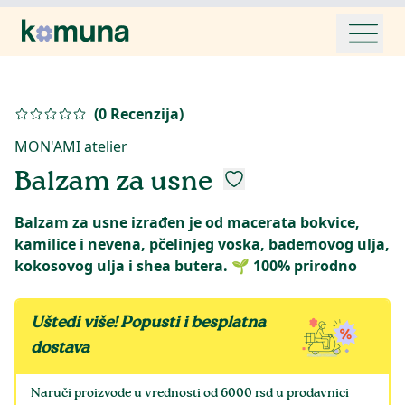
(
0
Recenzija
)
MON'AMI atelier
Balzam za usne
Balzam za usne izrađen je od macerata bokvice,
kamilice i nevena, pčelinjeg voska, bademovog ulja,
Uštedi više! Popusti i besplatna
dostava
Naruči proizvode u vrednosti od 6000 rsd u prodavnici