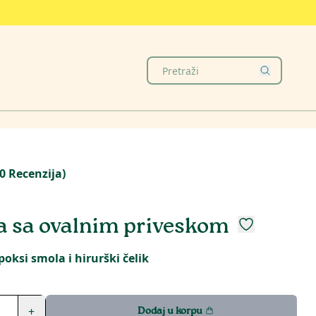
0
Recenzija
)
a sa ovalnim priveskom
poksi smola i hirurški čelik
+
Dodaj u korpu