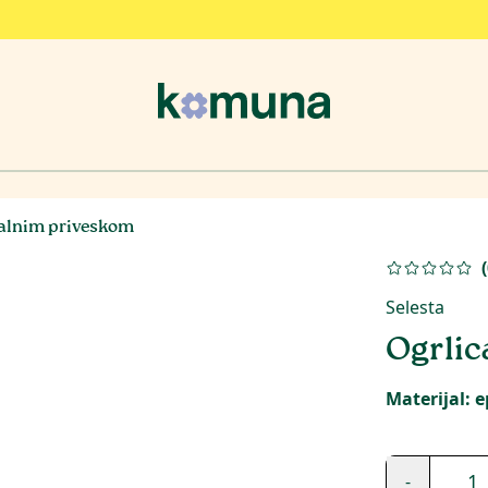
valnim priveskom
(
Selesta
Ogrlic
Materijal: e
1
-