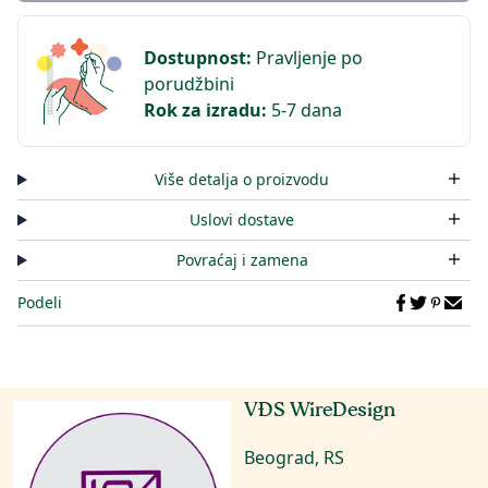
Dostupnost
:
Pravljenje po
porudžbini
Rok za izradu
:
5-7 dana
Više detalja o proizvodu
Uslovi dostave
Povraćaj i zamena
Podeli
VĐS WireDesign
Beograd, RS