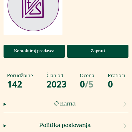
Kontaktiraj prodavca
Zaprati
Porudžbine
Član od
Ocena
Pratioci
142
2023
0
/
5
0
O nama
Politika poslovanja