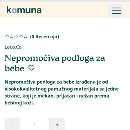
(
0
Recenzija
)
Loco.Co
Nepromočiva podloga za
bebe
Nepromočiva podloga za bebe izrađena je od
visokokvalitetnog pamučnog materijala sa jedne
strane, koji je mekan, prijatan i nežan prema
bebinoj koži.
-
+
1