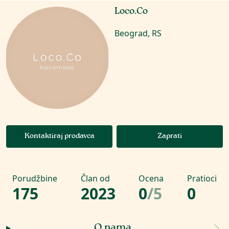
Loco.Co
Beograd, RS
Kontaktiraj prodavca
Zaprati
Porudžbine
Član od
Ocena
Pratioci
175
2023
0
/
5
0
O nama