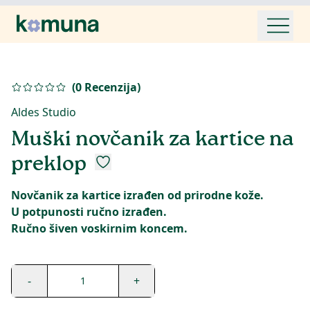
(
0
Recenzija
)
Aldes Studio
Muški novčanik za kartice na
preklop
Novčanik za kartice izrađen od prirodne kože.
U potpunosti ručno izrađen.
Ručno šiven voskirnim koncem.
-
+
1