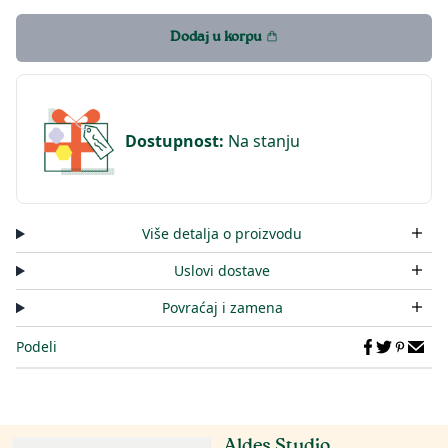
Dodaj u korpu
Dostupnost
:
Na stanju
Više detalja o proizvodu
Uslovi dostave
Povraćaj i zamena
Podeli
Aldes Studio