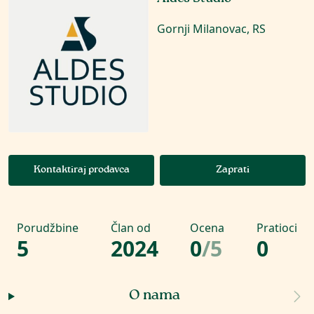
Gornji Milanovac, RS
Kontaktiraj prodavca
Zaprati
Porudžbine
Član od
Ocena
Pratioci
5
2024
0
/
5
0
O nama