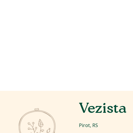
Vezista
Pirot, RS