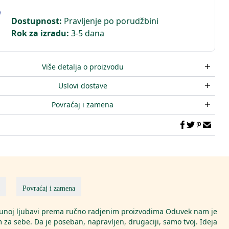
Dostupnost
:
Pravljenje po porudžbini
Rok za izradu
:
3-5 dana
Više detalja o proizvodu
Uslovi dostave
Povraćaj i zamena
Povraćaj i zamena
 punoj ljubavi prema ručno radjenim proizvodima Oduvek nam je
 za sebe. Da je poseban, napravljen, drugaciji, samo tvoj. Ideja