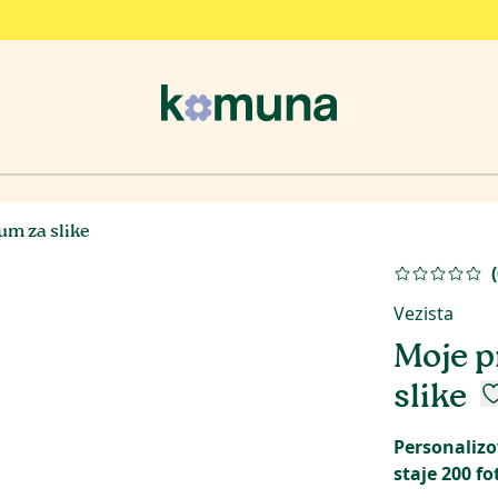
um za slike
(
Vezista
Moje p
slike
Personalizo
staje 200 f