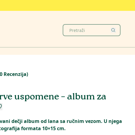
0
Recenzija
)
rve uspomene – album za
vani dečji album od lana sa ručnim vezom. U njega
otografija formata 10×15 cm.