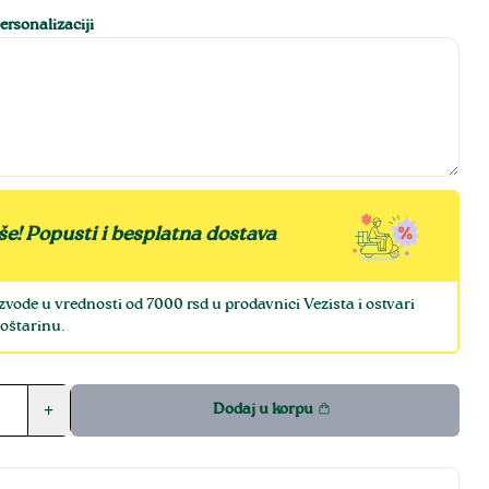
rsonalizaciji
še! Popusti i besplatna dostava
zvode u vrednosti od 7000 rsd u prodavnici Vezista i ostvari
oštarinu.
+
Dodaj u korpu