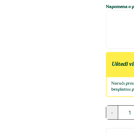
Napomena o pe
Uštedi vi
Naruči proi
besplatnu p
1
-