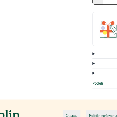
Podeli
blin
O nama
Politika poslovanja