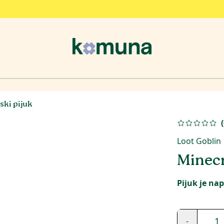
ski pijuk
(
Loot Goblin
Minecr
Pijuk je na
1
-