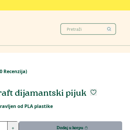
0
Recenzija
)
aft dijamantski pijuk
pravljen od PLA plastike
+
Dodaj u korpu