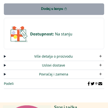
Dodaj u korpu
Dostupnost
:
Na stanju
Više detalja o proizvodu
Uslovi dostave
Povraćaj i zamena
Podeli
Srce i tačka