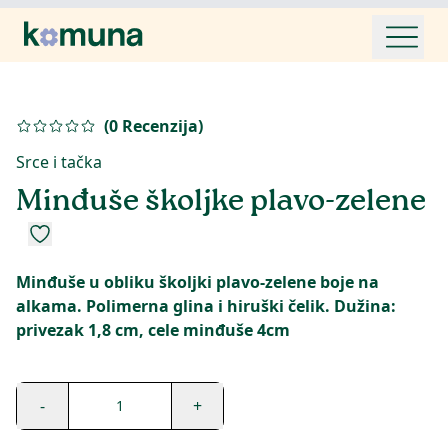
(
0
Recenzija
)
Srce i tačka
Minđuše školjke plavo-zelene
Minđuše u obliku školjki plavo-zelene boje na
alkama. Polimerna glina i hiruški čelik. Dužina:
privezak 1,8 cm, cele minđuše 4cm
-
+
1