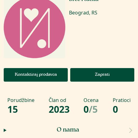
Beograd, RS
Kontaktiraj prodavca
Zaprati
Porudžbine
Član od
Ocena
Pratioci
15
2023
0
/
5
0
O nama