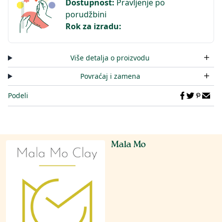
Dostupnost
:
Pravljenje po
porudžbini
Rok za izradu
:
Više detalja o proizvodu
Povraćaj i zamena
Podeli
Mala Mo