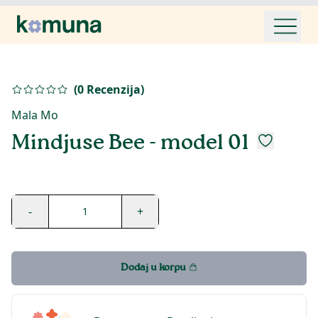
(
0
Recenzija
)
Mala Mo
Mindjuse Bee - model 01
-
+
1
Dodaj u korpu