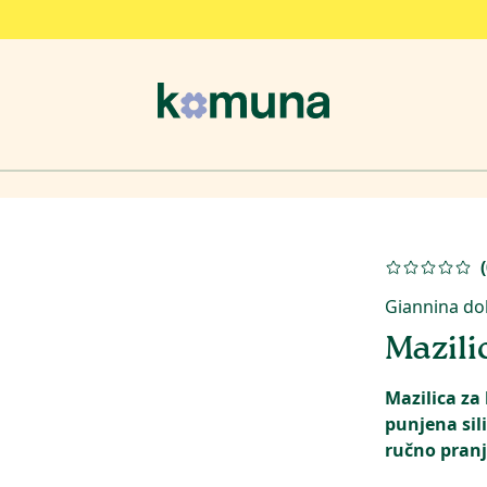
(
Giannina dol
Mazil
Mazilica za
punjena si
ručno pranje