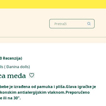
0
Recenzija
)
ls ( Đanina dolls)
ica meda
 bebe je izrađena od pamuka i pliša.Glava igračke je
likonskim antialergijskim vlaknom.Preporučeno
 ili na 30".