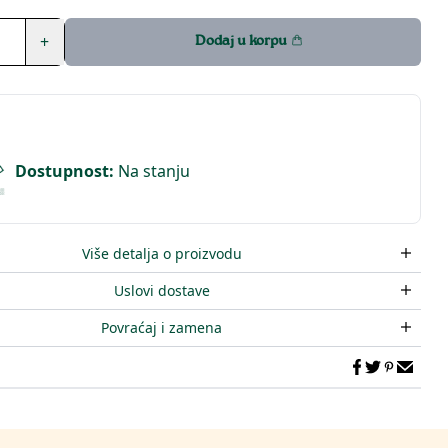
+
Dodaj u korpu
Dostupnost
:
Na stanju
Više detalja o proizvodu
Uslovi dostave
Povraćaj i zamena