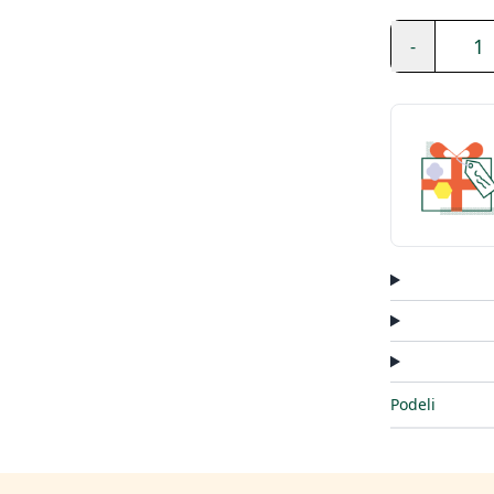
1
-
Podeli