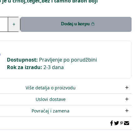
 je u crnoj,teget,bez i tamno braon boji
+
Dodaj u korpu
Dostupnost
:
Pravljenje po porudžbini
Rok za izradu
:
2-3 dana
Više detalja o proizvodu
Uslovi dostave
Povraćaj i zamena