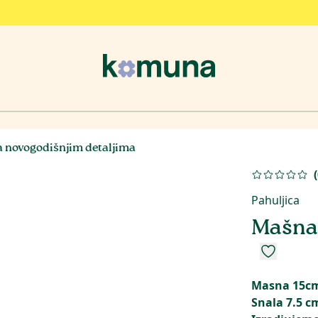
 novogodišnjim detaljima
(
Pahuljica
Mašna 
Masna 15c
Snala 7.5 c