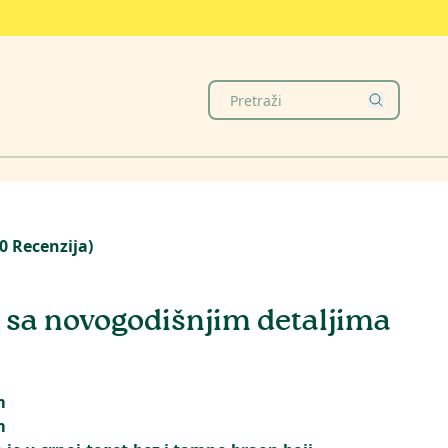
0
Recenzija
)
sa novogodišnjim detaljima
m
m