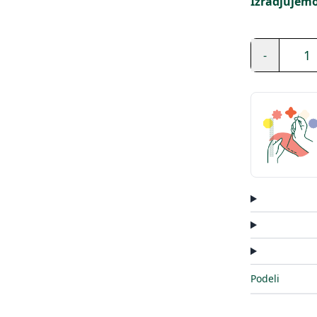
Izradjujemo
1
-
Podeli