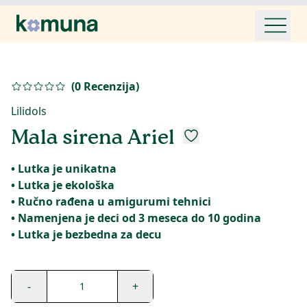
(
0
Recenzija
)
Lilidols
Mala sirena Ariel
• Lutka je unikatna
• Lutka je ekološka
• Ručno rađena u amigurumi tehnici
• Namenjena je deci od 3 meseca do 10 godina
-
+
1