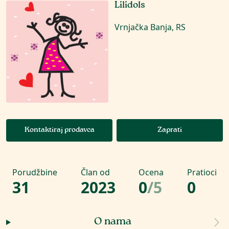
Lilidols
Vrnjačka Banja, RS
Kontaktiraj prodavca
Zaprati
Porudžbine
Član od
Ocena
Pratioci
31
2023
0
/
5
0
O nama