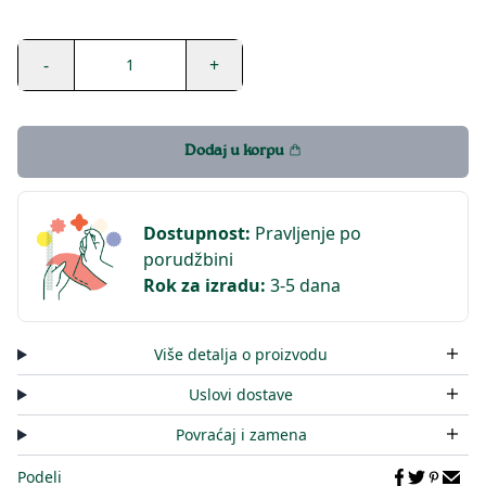
-
+
1
Dodaj u korpu
Dostupnost
:
Pravljenje po
porudžbini
Rok za izradu
:
3-5 dana
Više detalja o proizvodu
Uslovi dostave
Povraćaj i zamena
Podeli