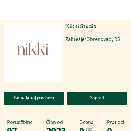
Nikki Studio
Zabrežje/Obrenovac , RS
Kontaktiraj prodavca
Zaprati
Porudžbine
Član od
Ocena
Pratioci
97
2023
0
/
5
0