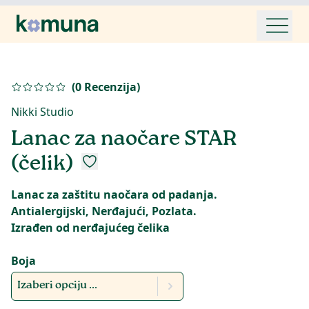
(
0
Recenzija
)
Nikki Studio
Lanac za naočare STAR
(čelik)
Lanac za zaštitu naočara od padanja.
Antialergijski, Nerđajući, Pozlata.
Izrađen od nerđajućeg čelika
Boja
Izaberi opciju ...