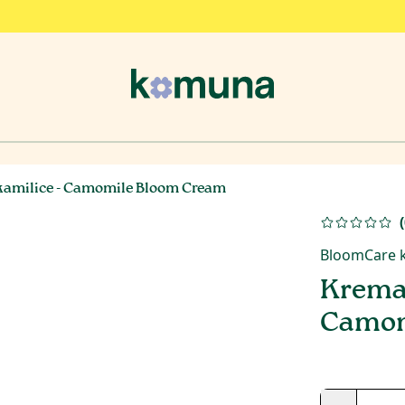
 kamilice - Camomile Bloom Cream
(
BloomCare 
Krema 
Camom