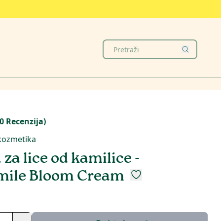
0
Recenzija
)
kozmetika
za lice od kamilice -
ile Bloom Cream