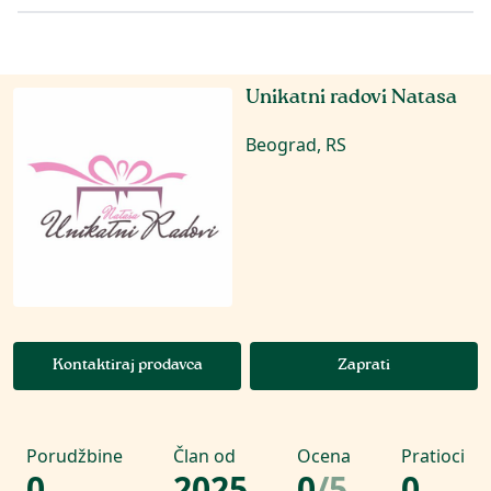
Unikatni radovi Natasa
Beograd, RS
Kontaktiraj prodavca
Zaprati
Porudžbine
Član od
Ocena
Pratioci
0
2025
0
/
5
0