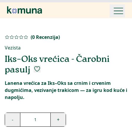
(
0
Recenzija
)
Vezista
Iks–Oks vrećica - Čarobni
pasulj
Lanena vrećica za Iks–Oks sa crnim i crvenim
dugmićima, vezivanje trakicom — za igru kod kuće i
napolju.
-
+
1