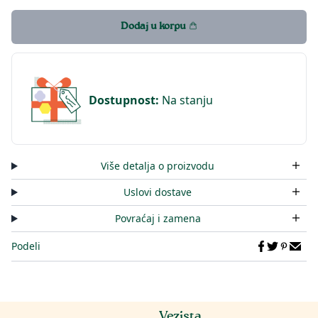
Dodaj u korpu
Dostupnost
:
Na stanju
Više detalja o proizvodu
Uslovi dostave
Povraćaj i zamena
Podeli
Vezista