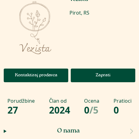
Pirot, RS
Kontaktiraj prodavca
Zaprati
Porudžbine
Član od
Ocena
Pratioci
27
2024
0
/
5
0
O nama