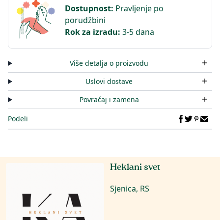
Dostupnost
:
Pravljenje po
porudžbini
Rok za izradu
:
3-5 dana
Više detalja o proizvodu
Uslovi dostave
Povraćaj i zamena
Podeli
Heklani svet
Sjenica, RS