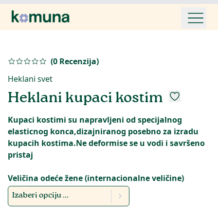
(
0
Recenzija
)
Heklani svet
Heklani kupaci kostim
Kupaci kostimi su napravljeni od specijalnog
elasticnog konca,dizajniranog posebno za izradu
kupacih kostima.Ne deformise se u vodi i savršeno
pristaj
Veličina odeće žene (internacionalne veličine)
Izaberi opciju ...