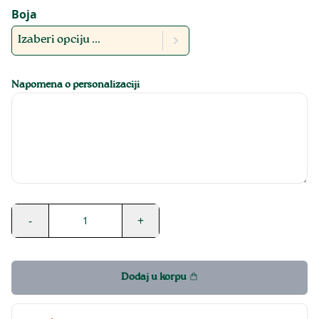
Boja
Izaberi opciju ...
Napomena o personalizaciji
-
+
1
Dodaj u korpu