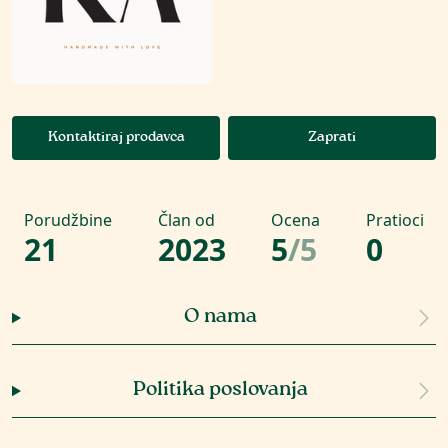
Kontaktiraj prodavca
Zaprati
Porudžbine
Član od
Ocena
Pratioci
21
2023
5
/
5
0
O nama
Politika poslovanja