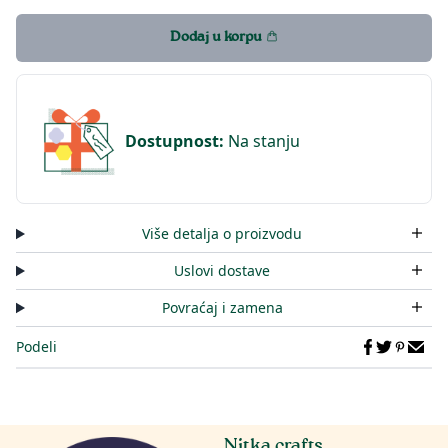
Dodaj u korpu
Dostupnost
:
Na stanju
Više detalja o proizvodu
Uslovi dostave
Povraćaj i zamena
Podeli
Nitka crafts