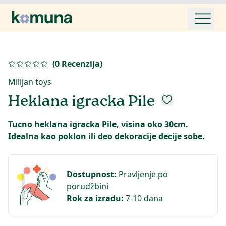
(
0
Recenzija
)
Milijan toys
Heklana igracka Pile
Tucno heklana igracka Pile, visina oko 30cm.
Idealna kao poklon ili deo dekoracije decije sobe.
Dostupnost
:
Pravljenje po
porudžbini
Rok za izradu
:
7-10 dana