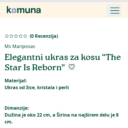
(
0
Recenzija
)
Ms Mariposas
Elegantni ukras za kosu “The
Star Is Reborn”
Materijal:
Ukras od žice, kristala i perli
Dimenzije:
Dužina je oko 22 cm, a Širina na najširem delu je 8
cm.