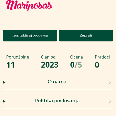
Kontaktiraj prodavca
Zaprati
Porudžbine
Član od
Ocena
Pratioci
11
2023
0
/
5
0
O nama
Politika poslovanja