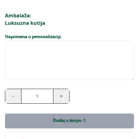
Ambalaža:
Luksuzna kutija
Napomena o personalizaciji
-
+
1
Dodaj u korpu