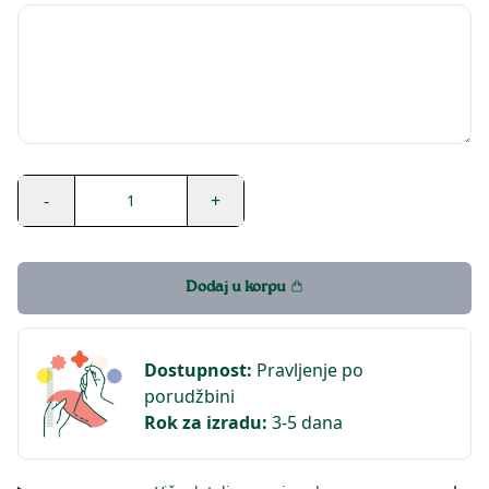
-
+
1
Dodaj u korpu
Dostupnost
:
Pravljenje po
porudžbini
Rok za izradu
:
3-5 dana