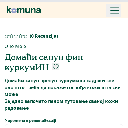
(
0
Recenzija
)
Оно Моје
Домаћи сапун фин
куркумИН
Домаћи сапун препун куркумина садржи све
оно што треба да покаже госпођа кожи шта све
може
Заједно започето пеном путовање свакој кожи
Napomena o personalizaciji