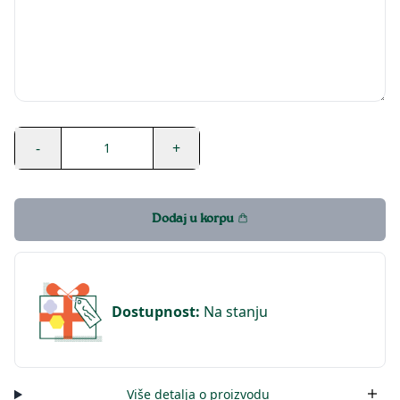
-
+
1
Dodaj u korpu
Dostupnost
:
Na stanju
Više detalja o proizvodu