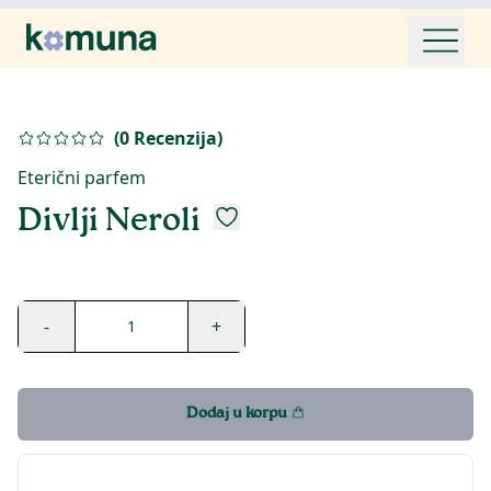
(
0
Recenzija
)
Eterični parfem
Divlji Neroli
-
+
1
Dodaj u korpu