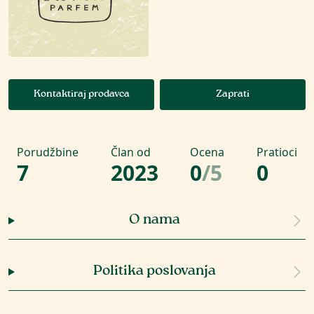
Kontaktiraj prodavca
Zaprati
Porudžbine
Član od
Ocena
Pratioci
7
2023
0
/
5
0
O nama
Politika poslovanja