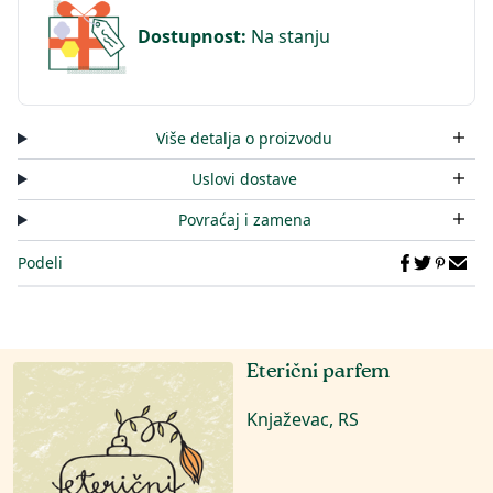
Dostupnost
:
Na stanju
Više detalja o proizvodu
Uslovi dostave
Povraćaj i zamena
Podeli
Eterični parfem
Knjaževac, RS