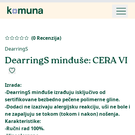
(
0
Recenzija
)
DearringS
DearringS minđuše: CERA VI
Izrada:
-DearringS minđuše izrađuju isključivo od
sertifikovane bezbedno pečene polimerne gline.
-Dodaci ne izazivaju alergijsku reakciju, uši ne bole i
ne zapaljuju se tokom (tokom i nakon) nošenja.
Karakteristike:
-Ručni rad 100%.