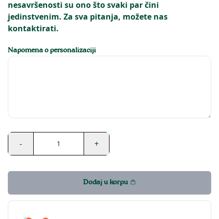
nesavršenosti su ono što svaki par čini
jedinstvenim. Za sva pitanja, možete nas
kontaktirati.
Napomena o personalizaciji
-
+
1
Dodaj u korpu