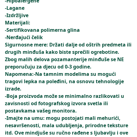
-Hipoalergene
-Lagane
-Izdržljive
Materijali:
-Sertifikovana polimerna glina
-Nerđajući čelik
Sigurnosne mere: Držati dalje od oštrih predmeta ili
drugih minđuša kako biste sprečili ogrebotine.
Zbog malih delova pozamanterije minđuše se NE
preporučuju za djecu od 0-3 godine.
Napomena:-Na tamnim modelima su mogući
tragovi lepka na poleđini, na osnovu tehnologije
izrade.
-Boja proizvoda može se minimalno razlikovati u
zavisnosti od fotografskog izvora svetla ili
postavkama vašeg monitora.
-Imajte na umu: mogu postojati mali mehurići,
nesavršenosti, mala udubljenja, prirodne teksture
itd. Ove mindjuše su ručno rađene s ljubavlju i ove