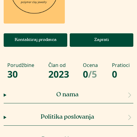
Kontaktiraj prodavca
Zaprati
Porudžbine
Član od
Ocena
Pratioci
30
2023
0
/
5
0
O nama
Politika poslovanja