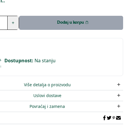
i..
+
Dodaj u korpu
Dostupnost
:
Na stanju
Više detalja o proizvodu
Uslovi dostave
Povraćaj i zamena