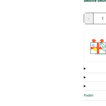
bebine desn
1
-
Podeli