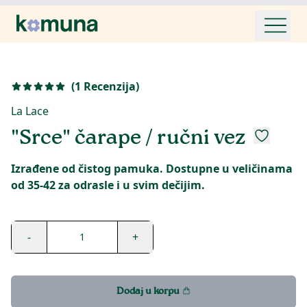
(
1
Recenzija
)
La Lace
"Srce" čarape / ručni vez
Izrađene od čistog pamuka. Dostupne u veličinama
od 35-42 za odrasle i u svim dečijim.
-
+
1
Dodaj u korpu