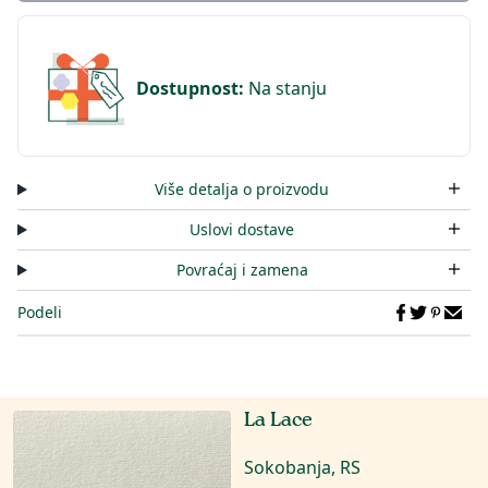
Dostupnost
:
Na stanju
Više detalja o proizvodu
Uslovi dostave
Povraćaj i zamena
Podeli
La Lace
Sokobanja, RS