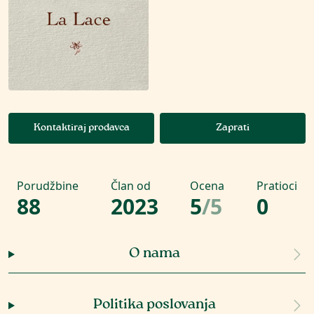
Kontaktiraj prodavca
Zaprati
Porudžbine
Član od
Ocena
Pratioci
88
2023
5
/
5
0
O nama
Politika poslovanja