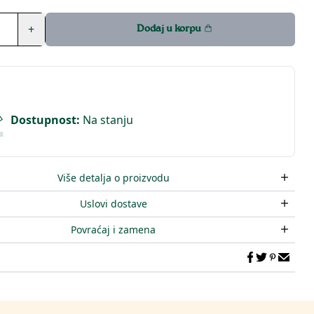
+
Dodaj u korpu
Dostupnost
:
Na stanju
Više detalja o proizvodu
Uslovi dostave
Povraćaj i zamena