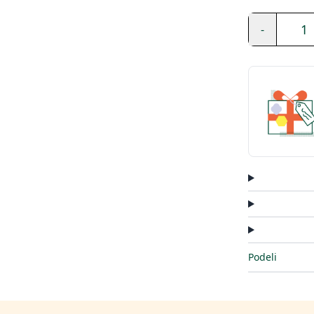
1
-
Podeli