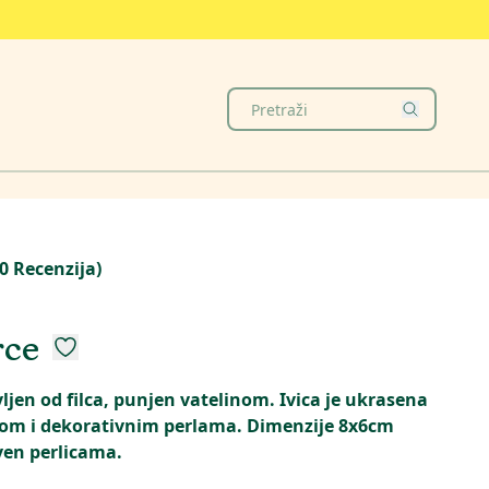
0
Recenzija
)
rce
ljen od filca, punjen vatelinom. Ivica je ukrasena
om i dekorativnim perlama. Dimenzije 8x6cm
ven perlicama.