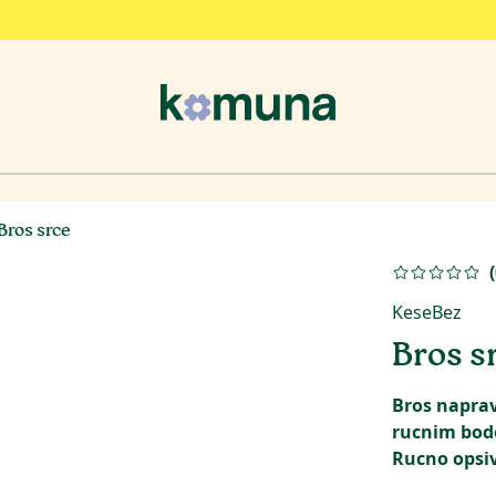
Bros srce
(
KeseBez
Bros s
Bros naprav
rucnim bod
Rucno opsi