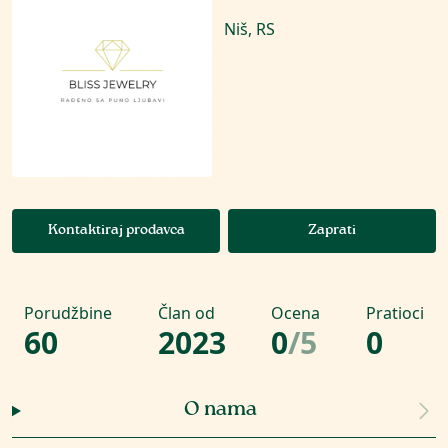
Niš, RS
Kontaktiraj prodavca
Zaprati
Porudžbine
Član od
Ocena
Pratioci
60
2023
0
/
5
0
O nama