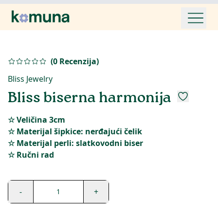
(
0
Recenzija
)
Bliss Jewelry
Bliss biserna harmonija
☆ Veličina 3cm
☆ Materijal šipkice: nerđajući čelik
☆ Materijal perli: slatkovodni biser
☆ Ručni rad
-
+
1