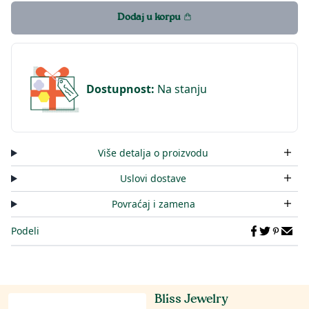
Dodaj u korpu
Dostupnost
:
Na stanju
Više detalja o proizvodu
Uslovi dostave
Povraćaj i zamena
Podeli
Bliss Jewelry